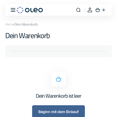
Direkt
zum
0
Inhalt
0
Warenk
Artikel
Heim
Dein Warenkorb
Dein Warenkorb
Dein Warenkorb ist leer
Beginn mit dem Einkauf